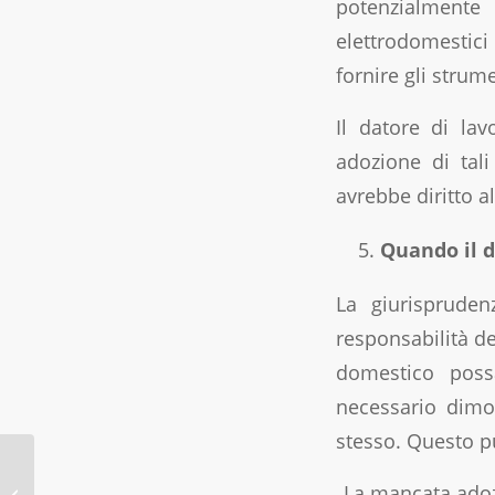
potenzialmente 
elettrodomestici 
fornire gli strum
Il datore di la
adozione di tali
avrebbe diritto a
Quando il d
La giurisprudenz
responsabilità de
domestico possa
necessario dimo
stesso. Questo p
Il Contratto Collettivo
Nazionale per Colf e
La mancata adoz