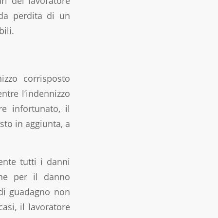
ri del lavoratore
da perdita di un
ili.
izzo corrisposto
entre l’indennizzo
e infortunato, il
sto in aggiunta, a
nte tutti i danni
one per il danno
 di guadagno non
asi, il lavoratore