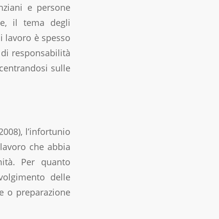
anziani e persone
re, il tema degli
di lavoro è spesso
 di responsabilità
ncentrandosi sulle
008), l’infortunio
 lavoro che abbia
ità. Per quanto
svolgimento delle
ne o preparazione