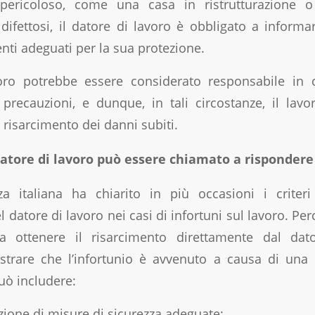
pericoloso, come una casa in ristrutturazione 
difettosi, il datore di lavoro è obbligato a informa
enti adeguati per la sua protezione.
voro potrebbe essere considerato responsabile in
 precauzioni, e dunque, in tali circostanze, il lav
l risarcimento dei danni subiti.
atore di lavoro può essere chiamato a rispondere 
a italiana ha chiarito in più occasioni i criteri
l datore di lavoro nei casi di infortuni sul lavoro. Pe
 ottenere il risarcimento direttamente dal dat
strare che l’infortunio è avvenuto a causa di una 
uò includere:
ione di misure di sicurezza adeguate;