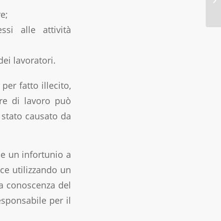
e;
si alle attività
dei lavoratori.
per fatto illecito,
ore di lavoro può
è stato causato da
e un infortunio a
sce utilizzando un
a a conoscenza del
esponsabile per il