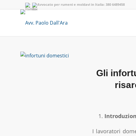
Avvocato per rumeni e moldavi in Italia:
380 6489458
Gli infor
risar
Introduzio
I lavoratori dom