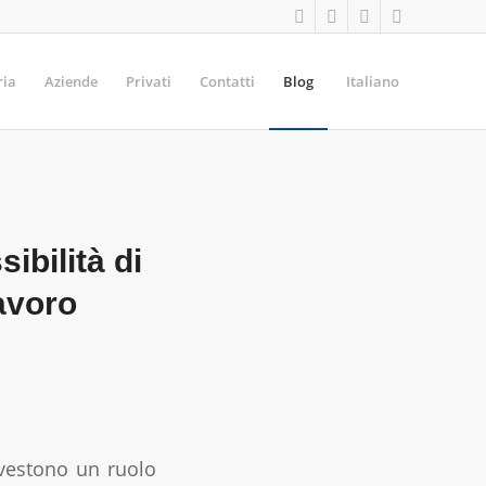
ria
Aziende
Privati
Contatti
Blog
Italiano
ibilità di
lavoro
ivestono un ruolo