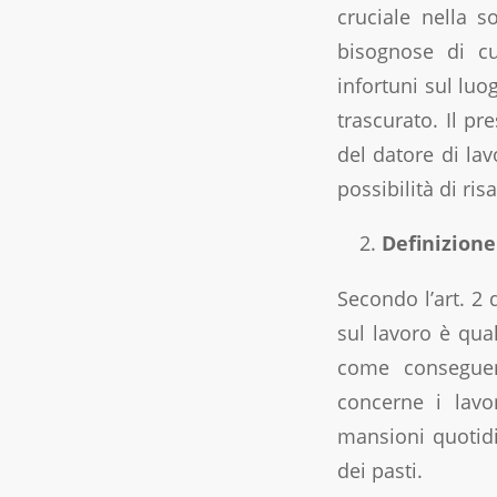
cruciale nella s
bisognose di cur
infortuni sul luo
trascurato. Il pr
del datore di lav
possibilità di ris
Definizione
Secondo l’art. 2 
sul lavoro è qua
come conseguen
concerne i lavor
mansioni quotidi
dei pasti.