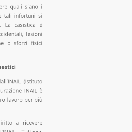
ere quali siano i
tali infortuni si
i. La casistica è
dentali, lesioni
e o sforzi fisici
mestici
ll’INAIL (Istituto
icurazione INAIL è
oro lavoro per più
ritto a ricevere
INAIL. Tuttavia,