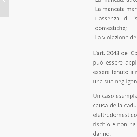
Badanti: Principali
La mancata manu
Aspetti
L’assenza di i
domestiche;
La violazione del
L’art. 2043 del Co
può essere appli
essere tenuto a r
una sua negligen
Un caso esemplar
causa della cadut
elettrodomestico 
rischio e non ha 
danno.