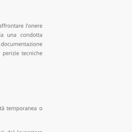
ffrontare l’onere
 da una condotta
e, documentazione
, perizie tecniche
lità temporanea o