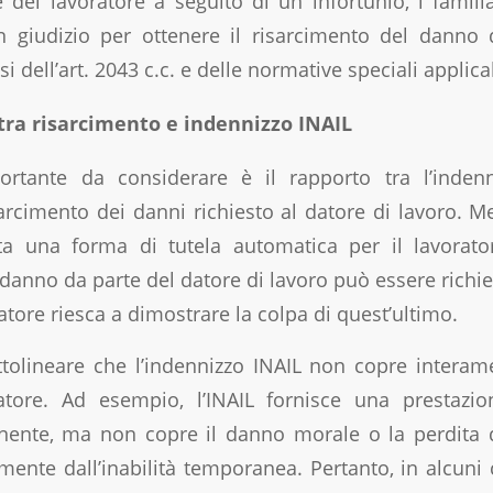
 del lavoratore a seguito di un infortunio, i familia
n giudizio per ottenere il risarcimento del danno 
i dell’art. 2043 c.c. e delle normative speciali applicab
 tra risarcimento e indennizzo INAIL
rtante da considerare è il rapporto tra l’indenn
isarcimento dei danni richiesto al datore di lavoro. M
a una forma di tutela automatica per il lavorator
danno da parte del datore di lavoro può essere richie
ratore riesca a dimostrare la colpa di quest’ultimo.
tolineare che l’indennizzo INAIL non copre interame
ratore. Ad esempio, l’INAIL fornisce una prestazi
nente, ma non copre il danno morale o la perdita
mente dall’inabilità temporanea. Pertanto, in alcuni c