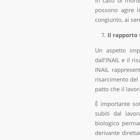
In caso di morte
possono agire i
congiunto, ai sens
Il rapporto
Un aspetto impo
dall’INAIL e il r
INAIL rappresent
risarcimento del 
patto che il lavo
È importante sot
subiti dal lavo
biologico perma
derivante diretta