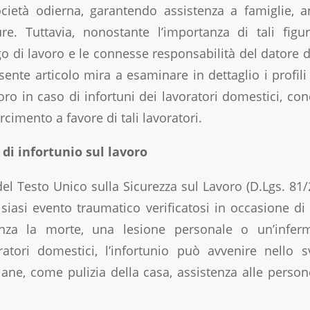
ocietà odierna, garantendo assistenza a famiglie, 
e. Tuttavia, nonostante l’importanza di tali figu
go di lavoro e le connesse responsabilità del datore 
esente articolo mira a esaminare in dettaglio i profili
oro in caso di infortuni dei lavoratori domestici, co
arcimento a favore di tali lavoratori.
 di infortunio sul lavoro
del Testo Unico sulla Sicurezza sul Lavoro (D.Lgs. 81/2
lsiasi evento traumatico verificatosi in occasione di
za la morte, una lesione personale o un’inferm
atori domestici, l’infortunio può avvenire nello 
ane, come pulizia della casa, assistenza alle perso