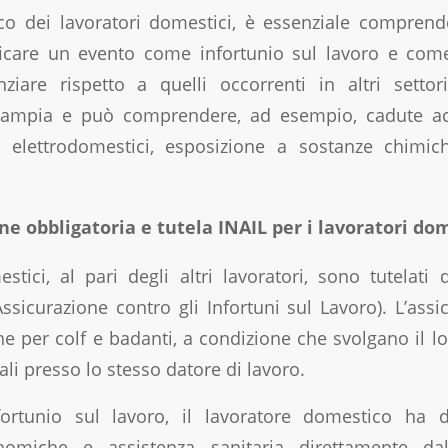
co dei lavoratori domestici, è essenziale comprend
ificare un evento come infortunio sul lavoro e come 
ziare rispetto a quelli occorrenti in altri settor
 ampia e può comprendere, ad esempio, cadute acci
 elettrodomestici, esposizione a sostanze chimich
ne obbligatoria e tutela INAIL per i lavoratori do
stici, al pari degli altri lavoratori, sono tutelati da
ssicurazione contro gli Infortuni sul Lavoro). L’ass
e per colf e badanti, a condizione che svolgano il l
ali presso lo stesso datore di lavoro.
ortunio sul lavoro, il lavoratore domestico ha di
nomiche e assistenza sanitaria direttamente dall’